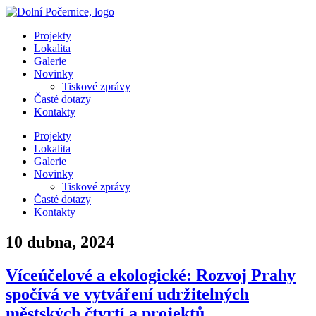
Přejít
k
Projekty
obsahu
Lokalita
Galerie
Novinky
Tiskové zprávy
Časté dotazy
Kontakty
Projekty
Lokalita
Galerie
Novinky
Tiskové zprávy
Časté dotazy
Kontakty
10 dubna, 2024
Víceúčelové a ekologické: Rozvoj Prahy
spočívá ve vytváření udržitelných
městských čtvrtí a projektů